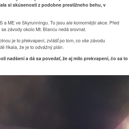
ala si skúsenosti z podobne prestížneho behu, v
S a ME ve Skyrunningu. To jsou ale komornější akce. Před
 se závody okolo Mt. Blancu nedá srovnat.
nou je to překvapení, zvlášť po tom, co vše závodu
ě říkala, že je to odvážný plán.
oli nadšení a dá sa povedať, že aj milo prekvapení, čo sa to