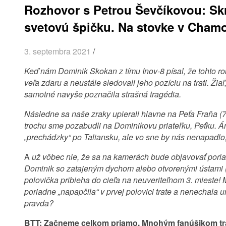
Rozhovor s Petrou Ševčíkovou: Sk
svetovú špičku. Na stovke v Cham
3. septembra 2021
/
Keď nám Dominik Skokan z tímu Inov-8 písal, že tohto 
veľa zdaru a neustále sledovali jeho pozíciu na trati. Žia
samotné navyše poznačila strašná tragédia.
Následne sa naše zraky upierali hlavne na Peťa Fraňa 
trochu sme pozabudli na Dominikovu priateľku, Peťku. Án
„prechádzky“ po Taliansku, ale vo sne by nás nenapadlo,
A
už vôbec nie, že sa na kamerách bude objavovať poria
Dominik so zatajeným dychom alebo otvorenými ústami (t
polovička pribieha do cieľa na neuveriteľnom 3. mieste! 
poriadne „napapčila“ v prvej polovici trate a nenechala 
pravda?
BTT: Začneme celkom priamo. Mnohým fanúšikom trail