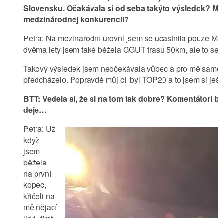
Slovensku. Očakávala si od seba takýto výsledok? M
medzinárodnej konkurencii?
Petra: Na mezinárodní úrovni jsem se účastnila pouze M
dvěma lety jsem také běžela GGUT trasu 50km, ale to se
Takový výsledek jsem neočekávala vůbec a pro mě samot
předcházelo. Popravdě můj cíl byl TOP20 a to jsem si ješt
BTT: Vedela si, že si na tom tak dobre? Komentátori b
deje…
Petra: Už
když
jsem
běžela
na první
kopec,
křičeli na
mě nějací