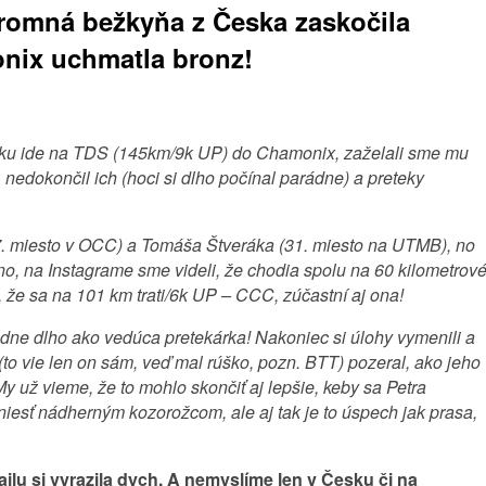
romná bežkyňa z Česka zaskočila
onix uchmatla bronz!
roku ide na TDS (145km/9k UP) do Chamonix, zaželali sme mu
ľ, nedokončil ich (hoci si dlho počínal parádne) a preteky
(7. miesto v OCC) a Tomáša Štveráka (31. miesto na UTMB), no
o, na Instagrame sme videli, že chodia spolu na 60 kilometrov
 že sa na 101 km trati/6k UP – CCC, zúčastní aj ona!
dne dlho ako vedúca pretekárka! Nakoniec si úlohy vymenili a
o vie len on sám, veď mal rúško, pozn. BTT) pozeral, ako jeho
My už vieme, že to mohlo skončiť aj lepšie, keby sa Petra
uniesť nádherným kozorožcom, ale aj tak je to úspech jak prasa,
u si vyrazila dych. A nemyslíme len v Česku či na