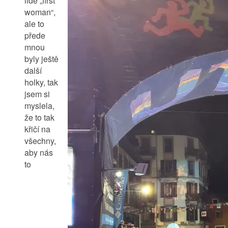
lidé „first
woman“,
ale to
přede
mnou
byly ještě
další
holky, tak
jsem si
myslela,
že to tak
křičí na
všechny,
aby nás
to