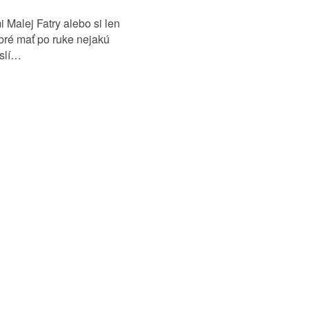
 Malej Fatry alebo si len
bré mať po ruke nejakú
islí…