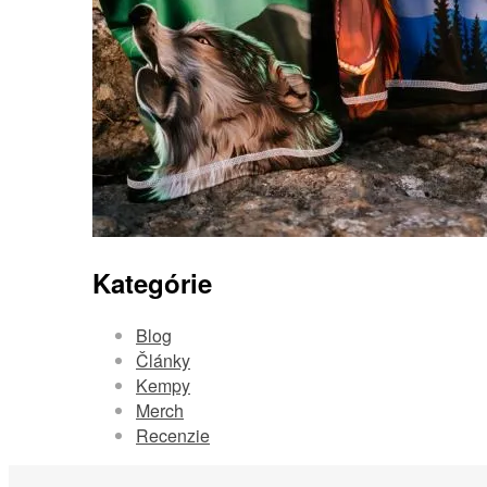
Kategórie
Blog
Články
Kempy
Merch
Recenzie