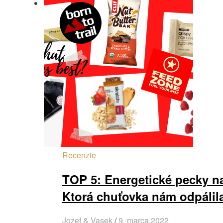
Recenzie
TOP 5: Energetické pecky n
Ktorá chuťovka nám odpálil
Jozef & Vasek
/
9. marca 2022