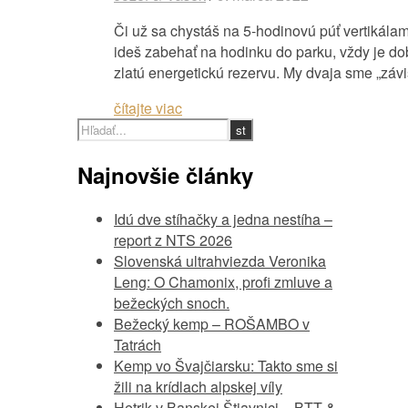
Či už sa chystáš na 5-hodinovú púť vertikálami
ideš zabehať na hodinku do parku, vždy je do
zlatú energetickú rezervu. My dvaja sme „záv
čítajte viac
Najnovšie články
Idú dve stíhačky a jedna nestíha –
report z NTS 2026
Slovenská ultrahviezda Veronika
Leng: O Chamonix, profi zmluve a
bežeckých snoch.
Bežecký kemp – ROŠAMBO v
Tatrách
Kemp vo Švajčiarsku: Takto sme si
žili na krídlach alpskej víly
Hetrik v Banskej Štiavnici – BTT &