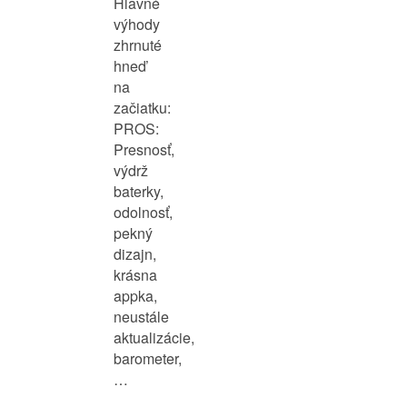
Hlavné
výhody
zhrnuté
hneď
na
začiatku:
PROS:
Presnosť,
výdrž
baterky,
odolnosť,
pekný
dizajn,
krásna
appka,
neustále
aktualizácie,
barometer,
…