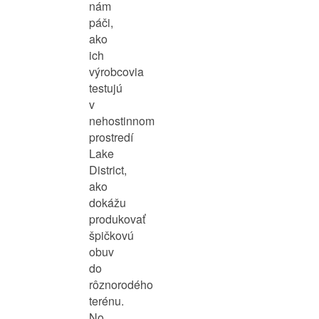
nám
páči,
ako
ich
výrobcovia
testujú
v
nehostinnom
prostredí
Lake
District,
ako
dokážu
produkovať
špičkovú
obuv
do
rôznorodého
terénu.
No