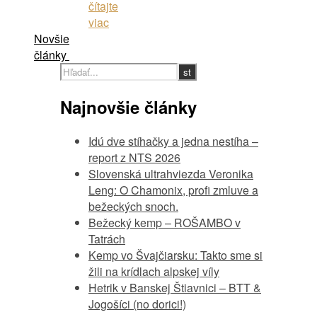
čítajte
viac
Novšie
články
Najnovšie články
Idú dve stíhačky a jedna nestíha –
report z NTS 2026
Slovenská ultrahviezda Veronika
Leng: O Chamonix, profi zmluve a
bežeckých snoch.
Bežecký kemp – ROŠAMBO v
Tatrách
Kemp vo Švajčiarsku: Takto sme si
žili na krídlach alpskej víly
Hetrik v Banskej Štiavnici – BTT &
Jogošíci (no dorici!)