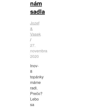
nám
sadla
Jozef
&
Vasek
/
27.
novembra
2020
Inov-
8
topánky
máme
radi.
Prečo?
Lebo
sa