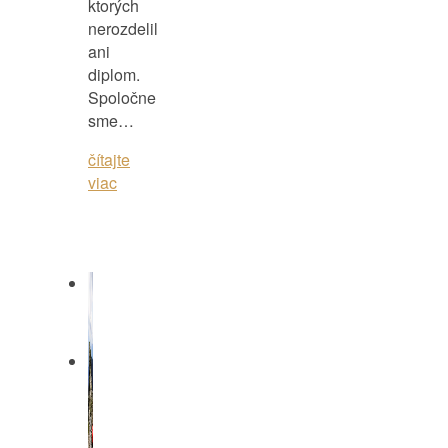
ktorých
nerozdelil
ani
diplom.
Spoločne
sme…
čítajte
viac