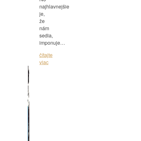
najhlavnejšie
je,
že
nám
sedia,
imponuje…
čítajte
viac