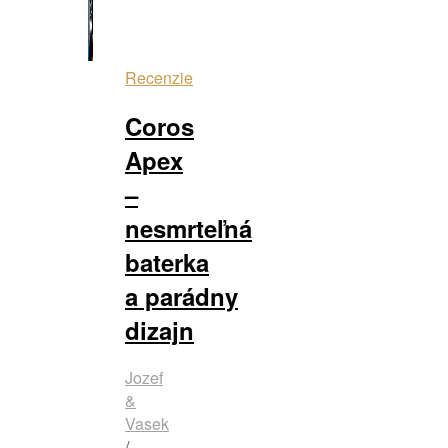
Recenzie
Coros
Apex
–
nesmrteľná
baterka
a parádny
dizajn
Jozef
&
Vasek
/