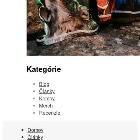
Kategórie
Blog
Články
Kempy
Merch
Recenzie
Domov
Články