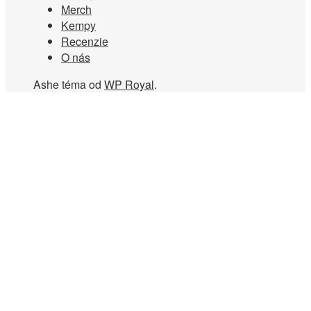
Merch
Kempy
Recenzie
O nás
Ashe téma od
WP Royal
.